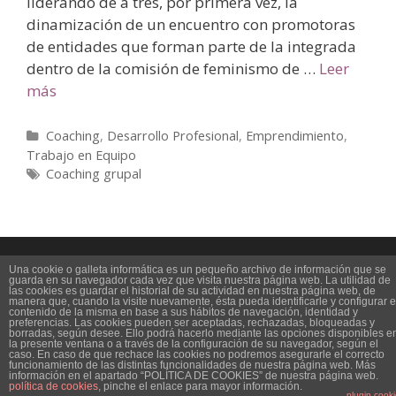
liderando de a tres, por primera vez, la
dinamización de un encuentro con promotoras
de entidades que forman parte de la integrada
dentro de la comisión de feminismo de …
Leer
más
Coaching
,
Desarrollo Profesional
,
Emprendimiento
,
Trabajo en Equipo
Coaching grupal
Política de Privacidad
Una cookie o galleta informática es un pequeño archivo de información que se
guarda en su navegador cada vez que visita nuestra página web. La utilidad de
las cookies es guardar el historial de su actividad en nuestra página web, de
manera que, cuando la visite nuevamente, ésta pueda identificarle y configurar e
Política de Cookies
contenido de la misma en base a sus hábitos de navegación, identidad y
preferencias. Las cookies pueden ser aceptadas, rechazadas, bloqueadas y
borradas, según desee. Ello podrá hacerlo mediante las opciones disponibles e
la presente ventana o a través de la configuración de su navegador, según el
Sus datos seguros
caso. En caso de que rechace las cookies no podremos asegurarle el correcto
funcionamiento de las distintas funcionalidades de nuestra página web. Más
información en el apartado “POLÍTICA DE COOKIES” de nuestra página web.
política de cookies
, pinche el enlace para mayor información.
© 2026
•
GeneratePress
plugin cook