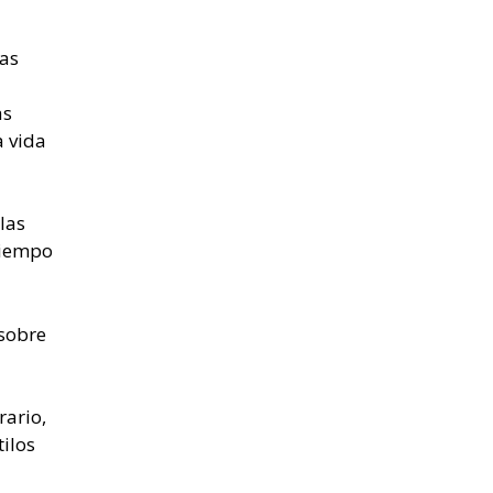
ras
as
a vida
las
tiempo
 sobre
rario,
tilos