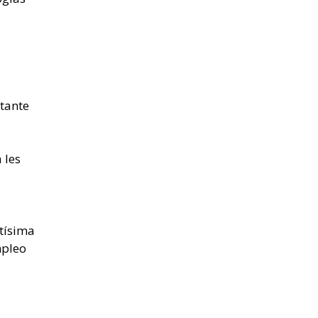
tante
 les
tísima
mpleo