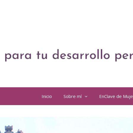
Inicio
Sobre mí
EnClave de Muj