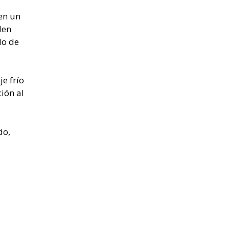
en un
den
lo de
e frío
ión al
do,