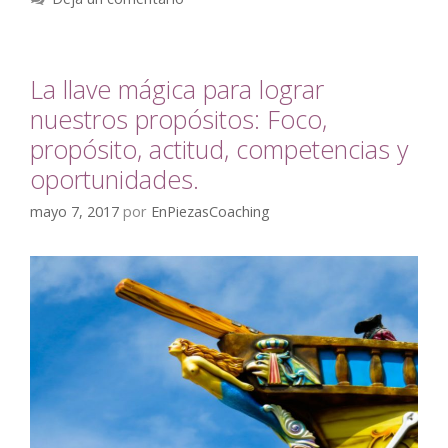
La llave mágica para lograr
nuestros propósitos: Foco,
propósito, actitud, competencias y
oportunidades.
mayo 7, 2017
por
EnPiezasCoaching