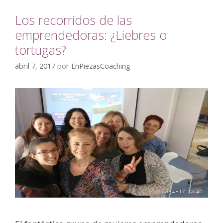
Los recorridos de las
emprendedoras: ¿Liebres o
tortugas?
abril 7, 2017
por
EnPiezasCoaching