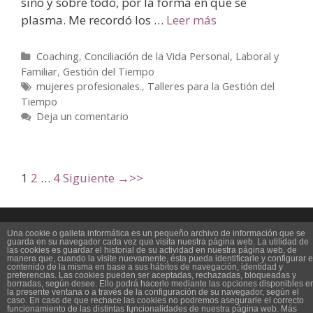
sino y sobre todo, por la forma en que se
plasma. Me recordó los …
Leer más
Coaching
,
Conciliación de la Vida Personal, Laboral y
Familiar
,
Gestión del Tiempo
mujeres profesionales.
,
Talleres para la Gestión del
Tiempo
Deja un comentario
1
2
…
4
Siguiente →
Política de Privacidad
Una cookie o galleta informática es un pequeño archivo de información que se
guarda en su navegador cada vez que visita nuestra página web. La utilidad de
las cookies es guardar el historial de su actividad en nuestra página web, de
manera que, cuando la visite nuevamente, ésta pueda identificarle y configurar e
Política de Cookies
contenido de la misma en base a sus hábitos de navegación, identidad y
preferencias. Las cookies pueden ser aceptadas, rechazadas, bloqueadas y
borradas, según desee. Ello podrá hacerlo mediante las opciones disponibles e
la presente ventana o a través de la configuración de su navegador, según el
Sus datos seguros
caso. En caso de que rechace las cookies no podremos asegurarle el correcto
funcionamiento de las distintas funcionalidades de nuestra página web. Más