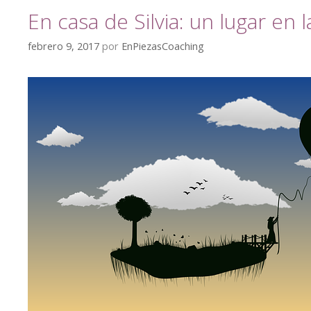
En casa de Silvia: un lugar en 
febrero 9, 2017
por
EnPiezasCoaching