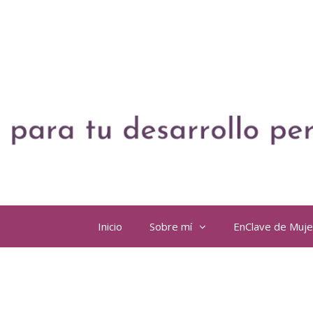
Inicio
Sobre mí
EnClave de Muj