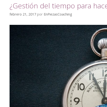
¿Gestión del tiempo para hace
febrero 21, 2017
por
EnPiezasCoaching