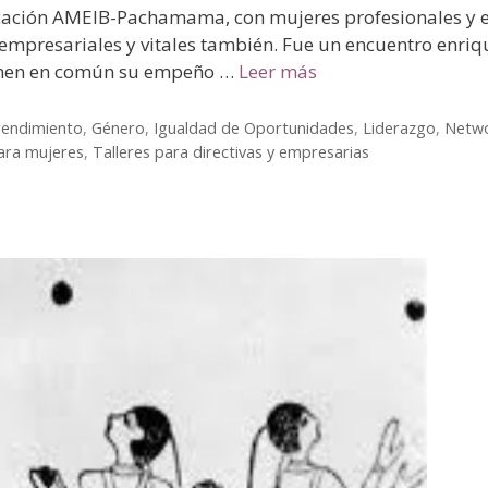
Asocación AMEIB-Pachamama, con mujeres profesionales y e
empresariales y vitales también. Fue un encuentro enri
ienen en común su empeño …
Leer más
endimiento
,
Género
,
Igualdad de Oportunidades
,
Liderazgo
,
Netwo
ara mujeres
,
Talleres para directivas y empresarias