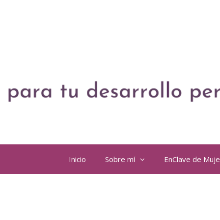
Inicio
Sobre mí
EnClave de Muj