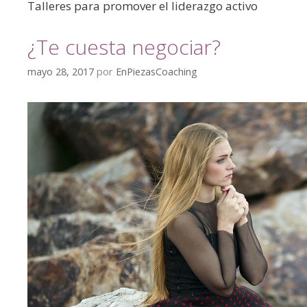
Talleres para promover el liderazgo activo
¿Te cuesta negociar?
mayo 28, 2017
por
EnPiezasCoaching